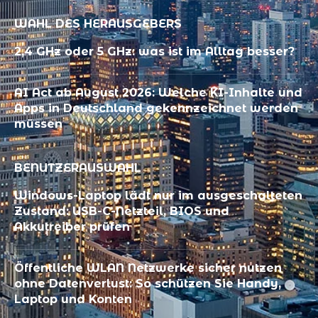
WAHL DES HERAUSGEBERS
2,4 GHz oder 5 GHz: was ist im Alltag besser?
AI Act ab August 2026: Welche KI-Inhalte und
Apps in Deutschland gekennzeichnet werden
müssen
BENUTZERAUSWAHL
Windows-Laptop lädt nur im ausgeschalteten
Zustand: USB-C-Netzteil, BIOS und
Akkutreiber prüfen
Öffentliche WLAN Netzwerke sicher nutzen
ohne Datenverlust: So schützen Sie Handy,
Laptop und Konten