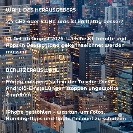
WAHL DES HERAUSGEBERS
2,4 GHz oder 5 GHz: was ist im Alltag besser?
AI Act ab August 2026: Welche KI-Inhalte und
Apps in Deutschland gekennzeichnet werden
müssen
BENUTZERAUSWAHL
Handy entsperrt sich in der Tasche: Diese
Android-Einstellungen stoppen ungewollte
Eingaben
iPhone gestohlen – was tun, um Fotos,
Banking-Apps und Apple Account zu schützen