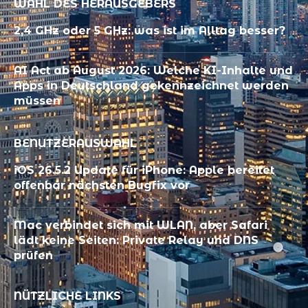
WAHL DES HERAUSGEBERS
2,4 GHz oder 5 GHz: was ist im Alltag besser?
AI Act ab August 2026: Welche KI-Inhalte und
Apps in Deutschland gekennzeichnet werden
müssen
BENUTZERAUSWAHL
iOS 26.5.2 Update für iPhone: Apple bereitet
offenbar nächsten Bugfix vor
Mac verbindet sich mit WLAN, aber Safari
lädt keine Seiten: Private Relay und DNS
prüfen
NÜTZLICHE LINKS