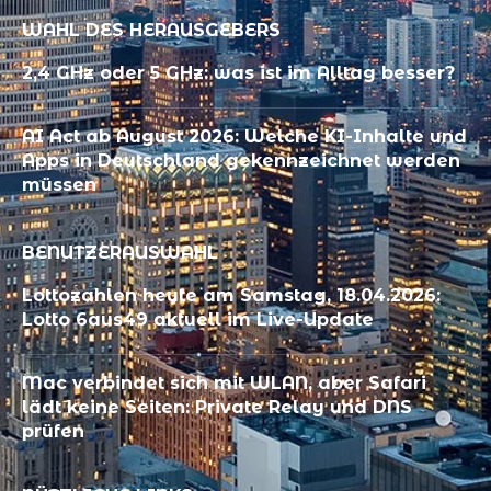
WAHL DES HERAUSGEBERS
2,4 GHz oder 5 GHz: was ist im Alltag besser?
AI Act ab August 2026: Welche KI-Inhalte und
Apps in Deutschland gekennzeichnet werden
müssen
BENUTZERAUSWAHL
Lottozahlen heute am Samstag, 18.04.2026:
Lotto 6aus49 aktuell im Live-Update
Mac verbindet sich mit WLAN, aber Safari
lädt keine Seiten: Private Relay und DNS
prüfen