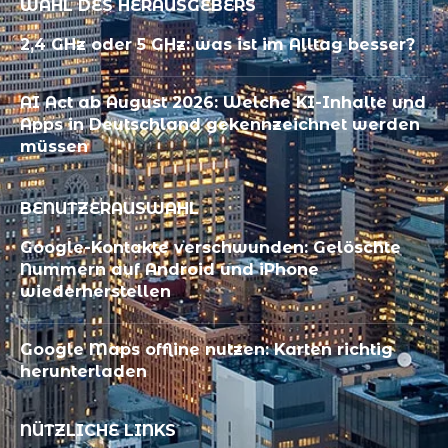
WAHL DES HERAUSGEBERS
2,4 GHz oder 5 GHz: was ist im Alltag besser?
AI Act ab August 2026: Welche KI-Inhalte und
Apps in Deutschland gekennzeichnet werden
müssen
BENUTZERAUSWAHL
Google-Kontakte verschwunden: Gelöschte
Nummern auf Android und iPhone
wiederherstellen
Google Maps offline nutzen: Karten richtig
herunterladen
NÜTZLICHE LINKS