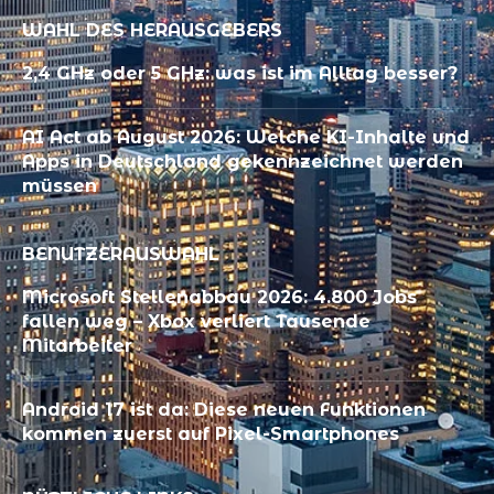
WAHL DES HERAUSGEBERS
2,4 GHz oder 5 GHz: was ist im Alltag besser?
AI Act ab August 2026: Welche KI-Inhalte und
Apps in Deutschland gekennzeichnet werden
müssen
BENUTZERAUSWAHL
Microsoft Stellenabbau 2026: 4.800 Jobs
fallen weg – Xbox verliert Tausende
Mitarbeiter
Android 17 ist da: Diese neuen Funktionen
kommen zuerst auf Pixel-Smartphones